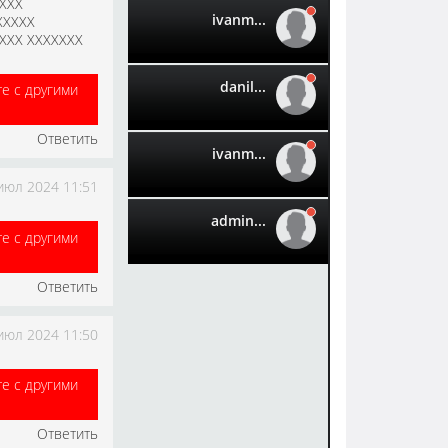
XXX
ivanm...
XXXXX
XXX XXXXXXX
danil...
те с другими
Ответить
ivanm...
июл 2024 11:51
admin...
те с другими
Ответить
июл 2024 11:50
те с другими
Ответить