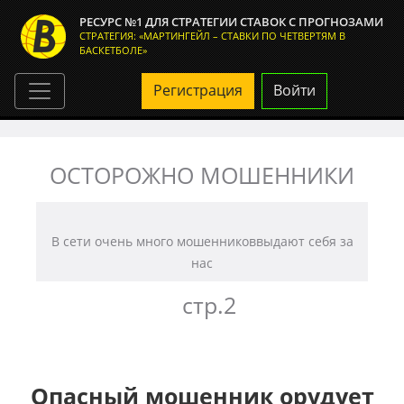
РЕСУРС №1 ДЛЯ СТРАТЕГИИ СТАВОК С ПРОГНОЗАМИ
СТРАТЕГИЯ: «МАРТИНГЕЙЛ – СТАВКИ ПО ЧЕТВЕРТЯМ В
БАСКЕТБОЛЕ»
Регистрация
Войти
ОСТОРОЖНО МОШЕННИКИ
В сети очень много мошенников
выдают себя за
нас
-
стр.2
Опасный мошенник орудует